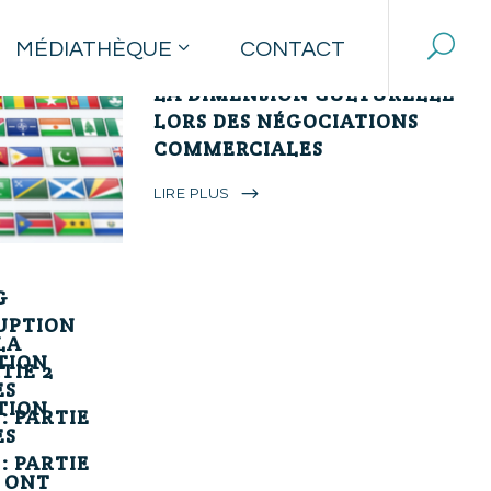
MÉDIATHÈQUE
CONTACT
16 janvier 2015
LA DIMENSION CULTURELLE
LORS DES NÉGOCIATIONS
COMMERCIALES
LIRE PLUS
G
UPTION
LA
TION
TIE 2
ES
TION
: PARTIE
ES
: PARTIE
 ONT