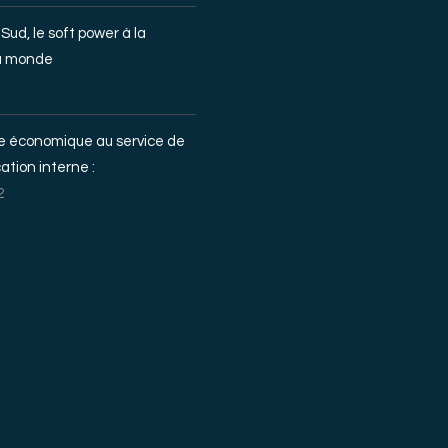
Sud, le soft power à la
u monde
ce économique au service de
tion interne :
2