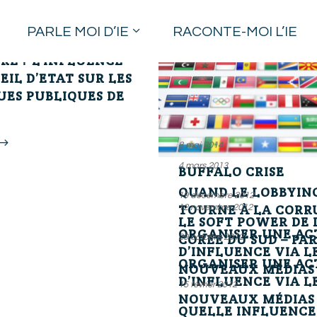
PARLE MOI D’IE
RACONTE-MOI L’IE
 DON DU SANG
É ? L’INFLUENCE
EIL D’ETAT SUR LES
UES PUBLIQUES DE
8 mai 2014
4 mars 2013
BUFFALO CRISE
QUAND LE LOBBYIN
19 décembre 2012
LIRE PLUS
TOURNE À LA CORR
12 novembre 2012
LE SOFT POWER DE 
ORGANISER UNE AC
CORÉE DU SUD – PAR
29 octobre 2012
LIRE PLUS
D’INFLUENCE VIA L
ORGANISER UNE AC
NOUVEAUX MÉDIAS 
LIRE PLUS
D’INFLUENCE VIA L
3
15 février 2012
NOUVEAUX MÉDIAS 
QUELLE INFLUENCE
LIRE PLUS