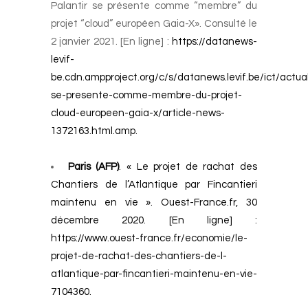
Palantir se présente comme “membre” du
projet “cloud” européen Gaia-X». Consulté le
2 janvier 2021. [En ligne] :
https://datanews-
levif-
be.cdn.ampproject.org/c/s/datanews.levif.be/ict/actual
se-presente-comme-membre-du-projet-
cloud-europeen-gaia-x/article-news-
1372163.html.amp
.
Paris (AFP)
. « Le projet de rachat des
Chantiers de l’Atlantique par Fincantieri
maintenu en vie ». Ouest-France.fr, 30
décembre 2020. [En ligne] :
https://www.ouest-france.fr/economie/le-
projet-de-rachat-des-chantiers-de-l-
atlantique-par-fincantieri-maintenu-en-vie-
7104360.