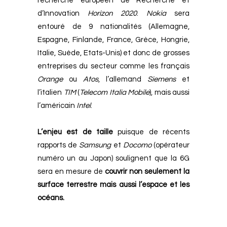
recherche européen de Recherche et
d’Innovation
Horizon 2020
.
Nokia
sera
entouré de 9 nationalités (Allemagne,
Espagne, Finlande, France, Grèce, Hongrie,
Italie, Suède, Etats-Unis) et donc de grosses
entreprises du secteur comme les français
Orange
ou
Atos
, l’allemand
Siemens
et
l’italien
TIM
(
Telecom
Italia
Mobile
), mais aussi
l’américain
Intel
.
L’enjeu est de taille
puisque de récents
rapports de
Samsung
et
Docomo
(opérateur
numéro un au Japon) soulignent que la 6G
sera en mesure de
couvrir non seulement la
surface terrestre mais aussi l’espace et les
océans.