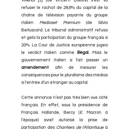
Vivendi
[3]
(de Vincent Bolloré) s’est vu
refuser le rachat de 28,8% du capital de la
chaîne de télévision payante du groupe
italien
Mediaset
Premium
(de Silvio
Berlusconi). Le tribunal administratif refusa
et gela la participation du groupe français à
20%.
La Cour de Justice européenne jugea
le verdict italien comme
illégal.
Mais le
gouvernement italien a fait passer un
amendement
afin de mesurer les
conséquences pour le pluralisme des médias
à l’entrée d’un étranger au capital.
Cette annonce n’est pas très bien vue côté
français. En effet, sous la présidence de
François Hollande, Bercy (
E.
Macron à
l’époque) avait autorisé la prise de
participation des
Chantiers
de
l’Atlantique
à