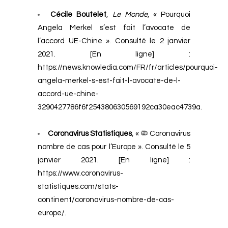
Cécile Boutelet
,
Le Monde
, « Pourquoi
Angela Merkel s’est fait l’avocate de
l’accord UE-Chine ». Consulté le 2 janvier
2021. [En ligne] :
https://news.knowledia.com/FR/fr/articles/pourquoi-
angela-merkel-s-est-fait-l-avocate-de-l-
accord-ue-chine-
3290427786f6f254380630569192ca30eac4739a
.
Coronavirus Statistiques
, « 🦠 Coronavirus
nombre de cas pour l’Europe ». Consulté le 5
janvier 2021. [En ligne] :
https://www.coronavirus-
statistiques.com/stats-
continent/coronavirus-nombre-de-cas-
europe/.