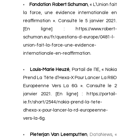
Fondation Robert Schuman
, « L’Union fait
la force, une évidence internationale en
réaffirmation ». Consulté le 5 janvier 2021.
[En ligne] :
https://www.robert-
schuman.eu/fr/questions-d-europe/0481-l-
union-fait-la-force-une-evidence-
internationale-en-reaffirmation
.
Louis-Marie Heuzé
, Portail de l’IE, « Nokia
Prend La Tête d’Hexa-X Pour Lancer La R&D
Européenne Vers La 6G ». Consulté le 2
janvier 2021. [En ligne] :
https://portail-
ie.fr/short/2544/nokia-prend-la-tete-
dhexa-x-pour-lancer-la-rd-europeenne-
vers-la-6g
.
Pieterjan Van Leemputten
, DataNews, «