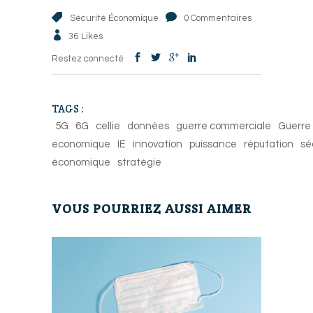
Sécurité Économique
0 Commentaires
36
Likes
Restez connecté
TAGS :
5G
6G
cellie
données
guerre commerciale
Guerre
economique
IE
innovation
puissance
réputation
sé
économique
stratégie
VOUS POURRIEZ AUSSI AIMER