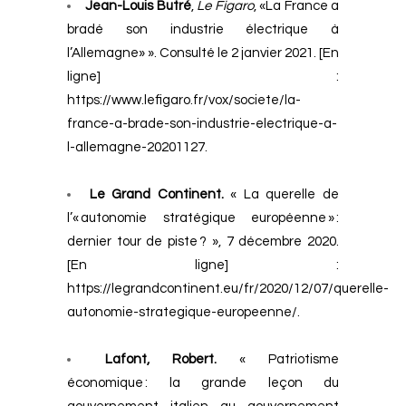
Jean-Louis Butré
,
Le Figaro
, «La France a
bradé son industrie électrique à
l’Allemagne» ». Consulté le 2 janvier 2021. [En
ligne] :
https://www.lefigaro.fr/vox/societe/la-
france-a-brade-son-industrie-electrique-a-
l-allemagne-20201127
.
Le Grand Continent.
« La querelle de
l’« autonomie stratégique européenne » :
dernier tour de piste ? », 7 décembre 2020.
[En ligne] :
https://legrandcontinent.eu/fr/2020/12/07/querelle-
autonomie-strategique-europeenne/
.
Lafont, Robert.
« Patriotisme
économique : la grande leçon du