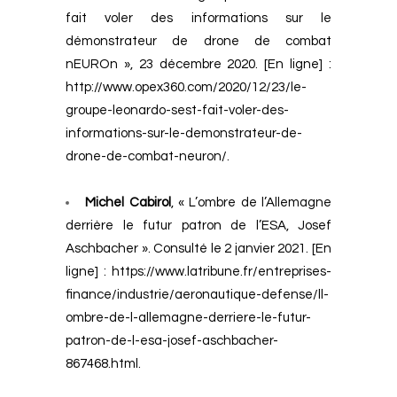
fait voler des informations sur le
démonstrateur de drone de combat
nEUROn », 23 décembre 2020. [En ligne] :
http://www.opex360.com/2020/12/23/le-
groupe-leonardo-sest-fait-voler-des-
informations-sur-le-demonstrateur-de-
drone-de-combat-neuron/
.
Michel Cabirol
, « L’ombre de l’Allemagne
derrière le futur patron de l’ESA, Josef
Aschbacher ». Consulté le 2 janvier 2021. [En
ligne] :
https://www.latribune.fr/entreprises-
finance/industrie/aeronautique-defense/ll-
ombre-de-l-allemagne-derriere-le-futur-
patron-de-l-esa-josef-aschbacher-
867468.html
.