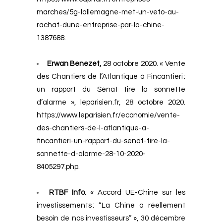
marches/5g-lallemagne-met-un-veto-au-
rachat-dune-entreprise-par-la-chine-
1387688
.
Erwan Benezet,
28 octobre 2020. « Vente
des Chantiers de l’Atlantique à Fincantieri :
un rapport du Sénat tire la sonnette
d’alarme », leparisien.fr, 28 octobre 2020.
https://www.leparisien.fr/economie/vente-
des-chantiers-de-l-atlantique-a-
fincantieri-un-rapport-du-senat-tire-la-
sonnette-d-alarme-28-10-2020-
8405297.php
.
RTBF Info
. « Accord UE-Chine sur les
investissements : “La Chine a réellement
besoin de nos investisseurs” », 30 décembre