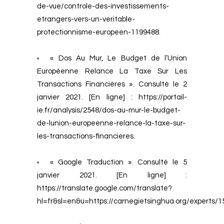
de-vue/controle-des-investissements-
etrangers-vers-un-veritable-
protectionnisme-europeen-1199488.
« Dos Au Mur, Le Budget de l’Union
Européenne Relance La Taxe Sur Les
Transactions Financières ». Consulté le 2
janvier 2021. [En ligne] :
https://portail-
ie.fr/analysis/2548/dos-au-mur-le-budget-
de-lunion-europeenne-relance-la-taxe-sur-
les-transactions-financieres
.
« Google Traduction ». Consulté le 5
janvier 2021. [En ligne] :
https://translate.google.com/translate?
hl=fr&sl=en&u=https://carnegietsinghua.org/experts/