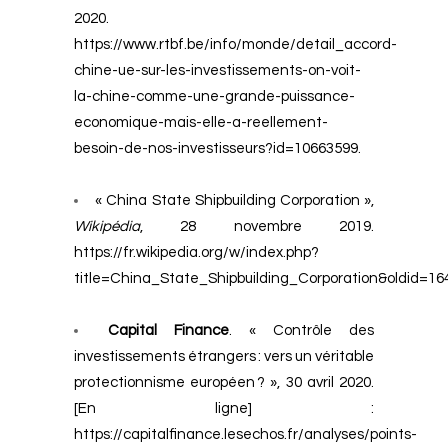
2020.
https://www.rtbf.be/info/monde/detail_accord-
chine-ue-sur-les-investissements-on-voit-
la-chine-comme-une-grande-puissance-
economique-mais-elle-a-reellement-
besoin-de-nos-investisseurs?id=10663599
.
« China State Shipbuilding Corporation »,
Wikipédia
, 28 novembre 2019.
https://fr.wikipedia.org/w/index.php?
title=China_State_Shipbuilding_Corporation&oldid=1
Capital Finance
. « Contrôle des
investissements étrangers : vers un véritable
protectionnisme européen ? », 30 avril 2020.
[En ligne] :
https://capitalfinance.lesechos.fr/analyses/points-