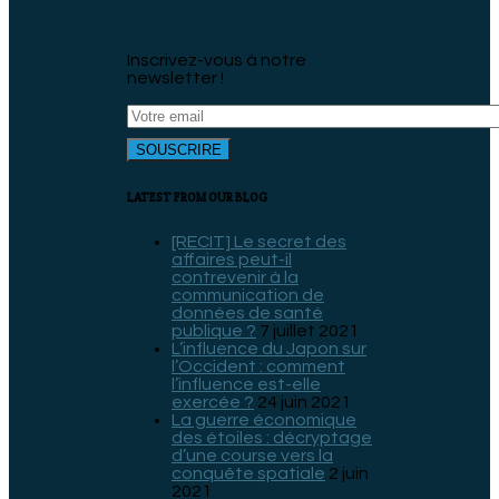
Inscrivez-vous à notre
newsletter !
LATEST FROM OUR BLOG
[RECIT] Le secret des
affaires peut-il
contrevenir à la
communication de
données de santé
publique ?
7 juillet 2021
L’influence du Japon sur
l’Occident : comment
l’influence est-elle
exercée ?
24 juin 2021
La guerre économique
des étoiles : décryptage
d’une course vers la
conquête spatiale
2 juin
2021