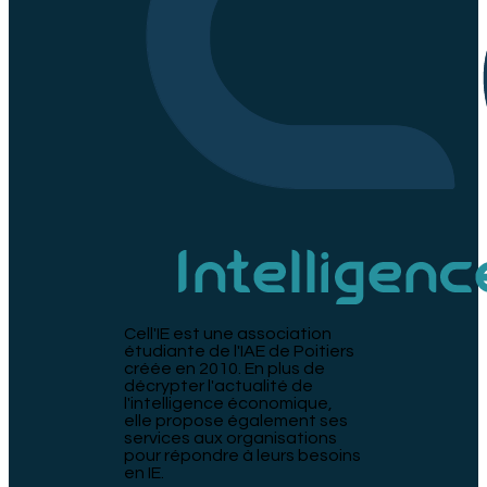
Cell'IE est une association
étudiante de l'IAE de Poitiers
créée en 2010. En plus de
décrypter l'actualité de
l'intelligence économique,
elle propose également ses
services aux organisations
pour répondre à leurs besoins
en IE.