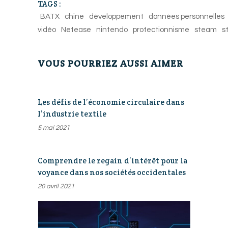
TAGS :
BATX
chine
développement
données personnelles
vidéo
Netease
nintendo
protectionnisme
steam
s
VOUS POURRIEZ AUSSI AIMER
Les défis de l’économie circulaire dans
l’industrie textile
5 mai 2021
Comprendre le regain d’intérêt pour la
voyance dans nos sociétés occidentales
20 avril 2021