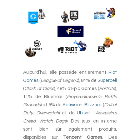
Aujourd’hui, elle possède entièrement
Riot
Games
(
League of Legend
), 84% de
Supercell
(
Clash of Clans
), 48% d’Epic Games (
Fortnite
),
11% de Bluehole (
Playerunknown’s Battle
Grounds
) et 5% de
Activision-Blizzard
(
Call of
Duty, Overwatch
) et de
Ubisoft
(
Assassin’s
Creed, Watch Dogs
). Des jeux en interne
sont bien sûr également produits,
disponibles sur
Tencent Games
. Des