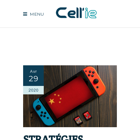
MENU
Avr
29
2020
STRATÉGIES