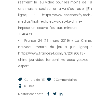
restreint le jeu vidéo pour les moins de 18
ans mais le secteur en a vu d’autres » [En
ligne] : https://www.lesechos.fr/tech-
medias/hightech/jeux-video-la-chine-
impose-un-couvre-feu-aux-mineurs-
1146473
France 24 (13 mars 2019) « La Chine,
nouveau maître du jeu » [En ligne] :
https://www.france24.com/fr/20190313-
chine-jeu-video-tencent-netease-yoozoo-
esport
Culture de l'IE
0 Commentaires
6
Likes
Restez connecté