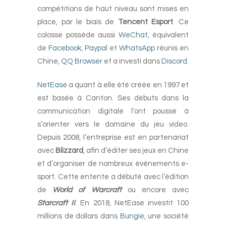
compétitions de haut niveau sont mises en
place, par le biais de
Tencent Esport
. Ce
colosse possède aussi
WeChat
, équivalent
de
Facebook
,
Paypal
et
WhatsApp
réunis en
Chine,
QQ Browser
et a investi dans
Discord
.
NetEase
a quant à elle été créée en 1997 et
est basée à Canton. Ses débuts dans la
communication digitale l’ont poussé à
s’orienter vers le domaine du jeu video.
Depuis 2008, l’entreprise est en partenariat
avec
Blizzard
, afin d’éditer ses jeux en Chine
et d’organiser de nombreux événements e-
sport. Cette entente a débuté avec l’édition
de
World of Warcraft
ou encore avec
Starcraft II
. En 2018, NetEase investit 100
millions de dollars dans
Bungie
, une société