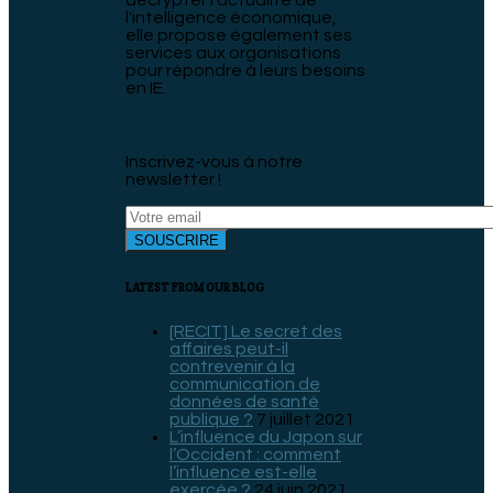
décrypter l'actualité de
l'intelligence économique,
elle propose également ses
services aux organisations
pour répondre à leurs besoins
en IE.
Inscrivez-vous à notre
newsletter !
LATEST FROM OUR BLOG
[RECIT] Le secret des
affaires peut-il
contrevenir à la
communication de
données de santé
publique ?
7 juillet 2021
L’influence du Japon sur
l’Occident : comment
l’influence est-elle
exercée ?
24 juin 2021