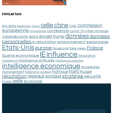
POPULAR TAGS
chine
cellie
commission
big data
CNIL
blockchain
Canal
européenne
conférence
covid-19
cyber-attaque
compétitivité
données
données
donald trump
cybersécurité
data
personnelles
e-reputation
environnement
espionnage
Etats-Unis
europe
France
facebook
fake news
IE
influence
Guerre economique
innovation
Intelligence artificielle
intelligence
intelligence collective
intelligence économique
Knowledge
Politique
RGPD
Russie
management
lobbying
piratage
réputation
stratégie
réseaux sociaux
sécurité
veille
économie
trump