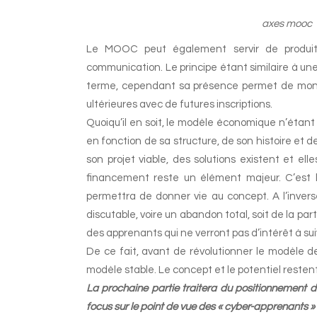
axes mooc
Le MOOC peut également servir de produit 
communication. Le principe étant similaire à une 
terme, cependant sa présence permet de montr
ultérieures avec de futures inscriptions.
Quoiqu’il en soit, le modèle économique n’étant
en fonction de sa structure, de son histoire et
son projet viable, des solutions existent et ell
financement reste un élément majeur. C’est l
permettra de donner vie au concept. A l’inver
discutable, voire un abandon total, soit de la par
des apprenants qui ne verront pas d’intérêt à suiv
De ce fait, avant de révolutionner le modèle d
modèle stable. Le concept et le potentiel resten
La prochaine partie traitera du positionnement d
focus sur le point de vue des « cyber-apprenants »