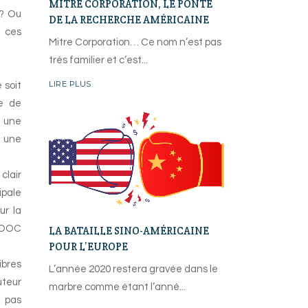
MITRE CORPORATION, LE PONTE
 ? Ou
DE LA RECHERCHE AMÉRICAINE
à ces
Mitre Corporation… Ce nom n’est pas
très familier et c’est
LIRE PLUS
 soit
he de
s une
e une
clair
ipale
ur la
 MOOC
LA BATAILLE SINO-AMÉRICAINE
POUR L’EUROPE
ibres
L’année 2020 restera gravée dans le
uteur
marbre comme étant l’anné
t pas