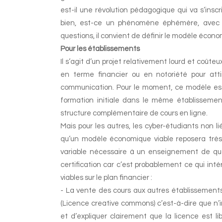
est-il une révolution pédagogique qui va s’ins
bien, est-ce un phénomène éphémère, avec de
questions, il convient de définir le modèle é
Pour les établissements
Il s’agit d’un projet relativement lourd et coûte
en terme financier ou en notoriété pour at
communication. Pour le moment, ce modèle est p
formation initiale dans le même établissemen
structure complémentaire de cours en ligne.
Mais pour les autres, les cyber-étudiants non li
qu’un modèle économique viable reposera très p
variable nécessaire à un enseignement de qual
certification car c’est probablement ce qui int
viables sur le plan financier :
- La vente des cours aux autres établissement
(Licence creative commons) c’est-à-dire que n’
et d’expliquer clairement que la licence est 