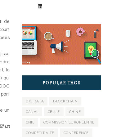
t de
court
mbées
gisse
endre
t, le
) qui
POPULAR TAGS
 MOOC
 part
BIG DATA
BLOCKCHAIN
me un
CANAL
CELLIE
CHINE
CNIL
COMMISSION EUROPÉENNE
Et un
COMPÉTITIVITÉ
CONFÉRENCE