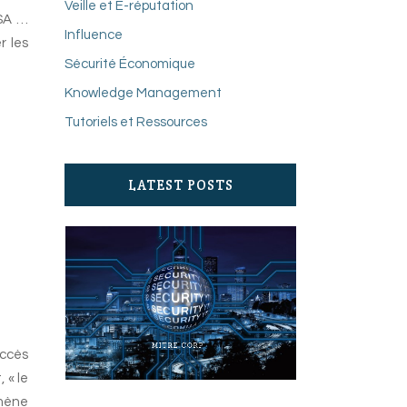
Veille et E-réputation
NSA …
Influence
r les
Sécurité Économique
Knowledge Management
Tutoriels et Ressources
LATEST POSTS
accès
 « le
omène