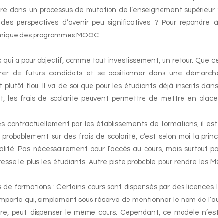
crire dans un processus de mutation de l’enseignement supérieur
s perspectives d’avenir peu significatives ? Pour répondre 
conomique des programmes MOOC.
ux qui a pour objectif, comme tout investissement, un retour. Que ce
tirer de futurs candidats et se positionner dans une démarc
lutôt flou. Il va de soi que pour les étudiants déjà inscrits dan
t, les frais de scolarité peuvent permettre de mettre en plac
és contractuellement par les établissements de formations, il est 
robablement sur des frais de scolarité, c’est selon moi la princ
ité. Pas nécessairement pour l’accès au cours, mais surtout po
éresse le plus les étudiants. Autre piste probable pour rendre les
s de formations
: Certains cours sont dispensés par des licences l
importe qui, simplement sous réserve de mentionner le nom de l’a
libre, peut dispenser le même cours. Cependant, ce modèle n’es