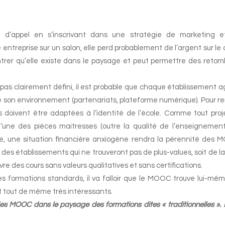
d’appel en s’inscrivant dans une stratégie de marketing e
entreprise sur un salon, elle perd probablement de l’argent sur le 
er qu’elle existe dans le paysage et peut permettre des reto
 pas clairement défini, il est probable que chaque établissement a
 de son environnement (partenariats, plateforme numérique). Pour r
es doivent être adaptées à l’identité de l’école. Comme tout proje
’une des pièces maitresses (outre la qualité de l’enseignement
se, une situation financière anxiogène rendra la pérennité des
t des établissements qui ne trouveront pas de plus-values, soit de la
re des cours sans valeurs qualitatives et sans certifications.
es formations standards, il va falloir que le MOOC trouve lui-mê
t tout de même très intéressants.
es MOOC dans le paysage des formations dites « traditionnelles ». 