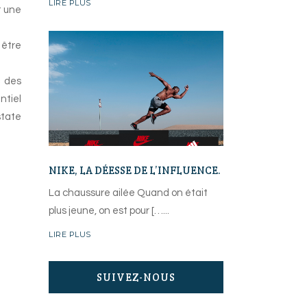
LIRE PLUS
t une
 être
c des
ntiel
state
NIKE, LA DÉESSE DE L’INFLUENCE.
La chaussure ailée Quand on était
plus jeune, on est pour […
LIRE PLUS
SUIVEZ-NOUS