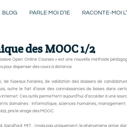
BLOG
PARLE MOI D’IE
RACONTE-MOI L’
ique des MOOC 1/2
Massive Open Online Courses » est une nouvelle méthode pédago
es pour dispenser des cours à distance.
, de fuseaux horaires, de validation des dossiers de candidatur
uis, outre le fait d’avoir des connaissances de bases dans cert
on Internet. Ces outils permettent aujourd’hui d’accéder à une sour
érents domaines : Informatique, sciences humaines, managemen
éjà, pris le virage des MOOC.
rd, Sandford, MIT…) mais pas uniquement, le phénomène arrive dan