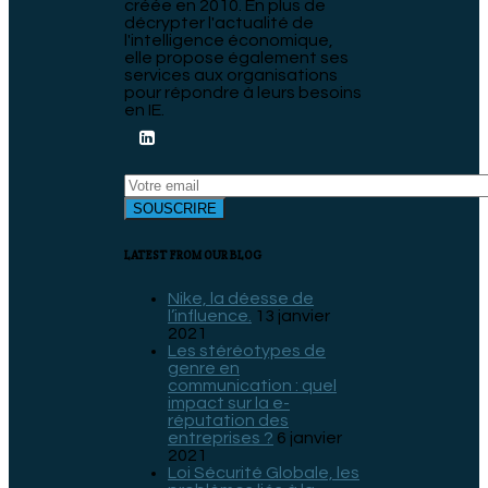
créée en 2010. En plus de
décrypter l'actualité de
l'intelligence économique,
elle propose également ses
services aux organisations
pour répondre à leurs besoins
en IE.
LATEST FROM OUR BLOG
Nike, la déesse de
l’influence.
13 janvier
2021
Les stéréotypes de
genre en
communication : quel
impact sur la e-
réputation des
entreprises ?
6 janvier
2021
Loi Sécurité Globale, les