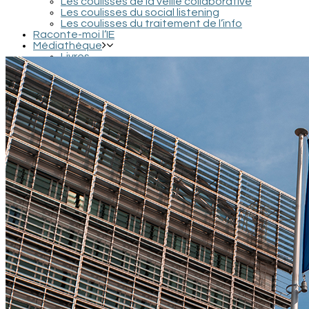
Les coulisses de la veille collaborative
Les coulisses du social listening
Les coulisses du traitement de l’info
Raconte-moi l’IE
Médiathèque
Livres
Podcasts et interviews
Documentaires et conférences
Films et séries
Contact