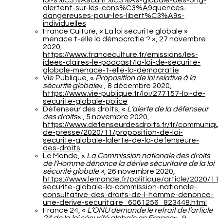
loi-s%C3%A9curit%C3%A9-globale-des-ong-
alertent-sur-les-cons%C3%A9quences-
dangereuses-pour-les-libert%C3%A9s-
individuelles
France Culture, « La loi sécurité globale »
menace t-elle la démocratie ? », 27 novembre
2020,
https://www.franceculture.fr/emissions/les-
idees-claires-le-podcast/la-loi-de-securite-
globale-menace-t-elle-la-democratie
Vie Publique, «
Proposition de loi relative à la
sécurité globale
« , 8 décembre 2020,
https://www.vie-publique.fr/loi/277157-loi-de-
securite-globale-police
Défenseur des droits, «
L’alerte de la défenseur
des droits
« , 5 novembre 2020,
https://www.defenseurdesdroits.fr/fr/communiq
de-presse/2020/11/proposition-de-loi-
securite-globale-lalerte-de-la-defenseure-
des-droits
Le Monde, «
La Commission nationale des droits
de l’Homme dénonce la dérive sécuritaire de la loi
sécurité globale »
, 26 novembre 2020,
https://www.lemonde.fr/politique/article/2020/11
securite-globale-la-commission-nationale-
consultative-des-droits-de-l-homme-denonce-
une-derive-securitaire_6061256_823448.html
France 24, «
L’ONU demande le retrait de l’article