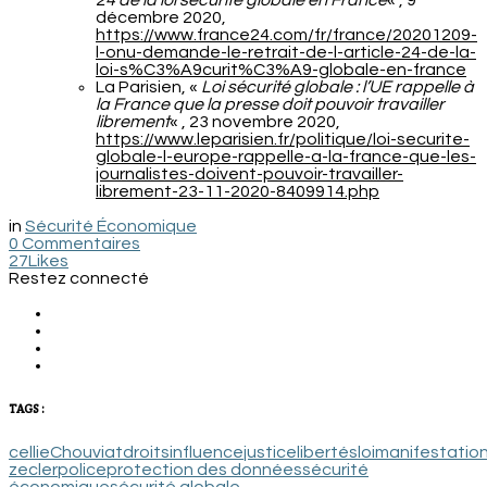
24 de la loi sécurité globale en France
« , 9
décembre 2020,
https://www.france24.com/fr/france/20201209-
l-onu-demande-le-retrait-de-l-article-24-de-la-
loi-s%C3%A9curit%C3%A9-globale-en-france
La Parisien, «
Loi sécurité globale : l’UE rappelle à
la France que la presse doit pouvoir travailler
librement
« , 23 novembre 2020,
https://www.leparisien.fr/politique/loi-securite-
globale-l-europe-rappelle-a-la-france-que-les-
journalistes-doivent-pouvoir-travailler-
librement-23-11-2020-8409914.php
in
Sécurité Économique
0 Commentaires
27
Likes
Restez connecté
TAGS :
cellie
Chouviat
droits
influence
justice
libertés
loi
manifestatio
zecler
police
protection des données
sécurité