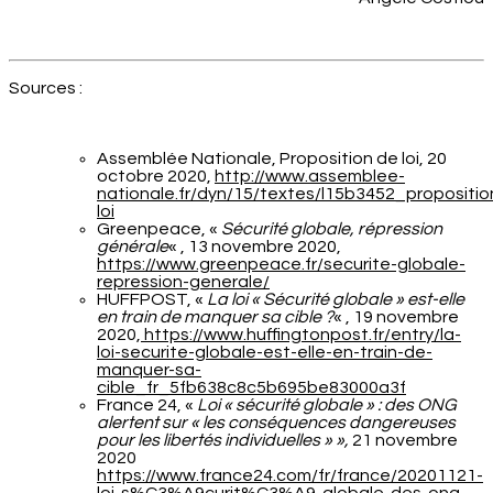
Sources :
Assemblée Nationale, Proposition de loi, 20
octobre 2020,
http://www.assemblee-
nationale.fr/dyn/15/textes/l15b3452_propositio
loi
Greenpeace, «
Sécurité globale, répression
générale
« , 13 novembre 2020,
https://www.greenpeace.fr/securite-globale-
repression-generale/
HUFFPOST, «
La loi « Sécurité globale » est-elle
en train de manquer sa cible ?
« , 19 novembre
2020,
https://www.huffingtonpost.fr/entry/la-
loi-securite-globale-est-elle-en-train-de-
manquer-sa-
cible_fr_5fb638c8c5b695be83000a3f
France 24, «
Loi « sécurité globale » : des ONG
alertent sur « les conséquences dangereuses
pour les libertés individuelles » »,
21 novembre
2020
https://www.france24.com/fr/france/20201121-