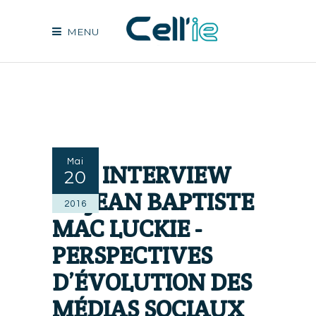
MENU
Mai
[1/2] INTERVIEW
20
DE JEAN BAPTISTE
2016
MAC LUCKIE -
PERSPECTIVES
D’ÉVOLUTION DES
MÉDIAS SOCIAUX