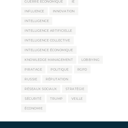
GUERRE ECONOMIQUE
IE
INFLUENCE
INNOVATION
INTELLIGENCE
INTELLIGENCE ARTIFICIELLE
INTELLIGENCE COLLECTIVE
INTELLIGENCE ÉCONOMIQUE
KNOWLEDGE MANAGEMENT
LOBBYING
PIRATAGE
POLITIQUE
RGPD
RUSSIE
RÉPUTATION
RÉSEAUX SOCIAUX
STRATÉGIE
SÉCURITÉ
TRUMP
VEILLE
ÉCONOMIE