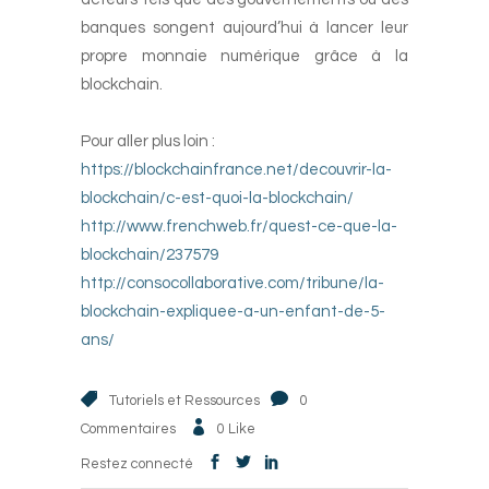
banques songent aujourd’hui à lancer leur
propre monnaie numérique grâce à la
blockchain.
Pour aller plus loin :
https://blockchainfrance.net/decouvrir-la-
blockchain/c-est-quoi-la-blockchain/
http://www.frenchweb.fr/quest-ce-que-la-
blockchain/237579
http://consocollaborative.com/tribune/la-
blockchain-expliquee-a-un-enfant-de-5-
ans/
Tutoriels et Ressources
0
Commentaires
0
Like
Restez connecté