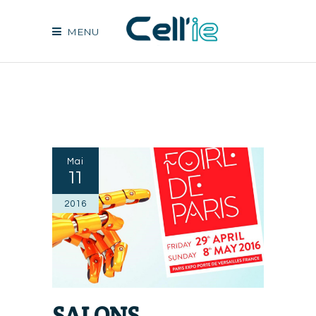
MENU
Mai
11
2016
SALONS,