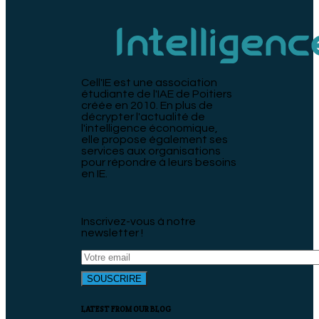
Cell'IE est une association
étudiante de l'IAE de Poitiers
créée en 2010. En plus de
décrypter l'actualité de
l'intelligence économique,
elle propose également ses
services aux organisations
pour répondre à leurs besoins
en IE.
Inscrivez-vous à notre
newsletter !
LATEST FROM OUR BLOG