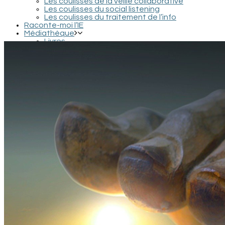
Les coulisses de la veille collaborative
Les coulisses du social listening
Les coulisses du traitement de l’info
Raconte-moi l’IE
Médiathèque
Livres
Podcasts et interviews
Documentaires et conférences
Films et séries
Contact