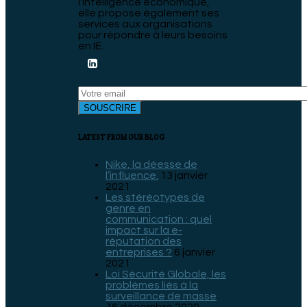
l'intelligence économique,
elle propose également ses
services aux organisations
pour répondre à leurs besoins
en IE.
LATEST FROM OUR BLOG
Nike, la déesse de
l’influence.
13 janvier
2021
Les stéréotypes de
genre en
communication : quel
impact sur la e-
réputation des
entreprises ?
6 janvier
2021
Loi Sécurité Globale, les
problèmes liés à la
surveillance de masse
16 décembre 2020