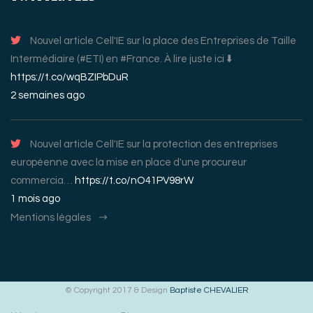
Nouvel article Cell'IE sur la place des Entreprises de Taille
Intermédiaire (#ETI) en #France. À lire juste ici ⬇️
https://t.co/wqBZIPbDuR
2 semaines ago
Nouvel article Cell'IE sur la protection des entreprises
européenne avec la mise en place d'une procureur
commercia…
https://t.co/nO41PV98rW
1 mois ago
Mentions légales
© Copyright 2017 & Design
Baptiste CHEVALIER