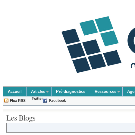
Accueil
Articles
Pré-diagnostics
Ressources
Age
Twitter
Flux RSS
Facebook
Les Blogs