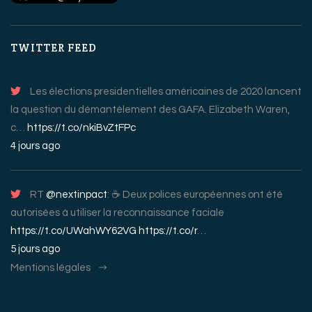
TWITTER FEED
Les élections presidentielles américaines de 2020 lancent
la question du démantèlement des GAFA. Elizabeth Waren,
c…
https://t.co/nkiBvZtFPc
4 jours ago
RT
@nextinpact
: ☕️ Deux polices européennes ont été
autorisées à utiliser la reconnaissance faciale
https://t.co/UWahWY62VG
https://t.co/r
…
5 jours ago
Mentions légales