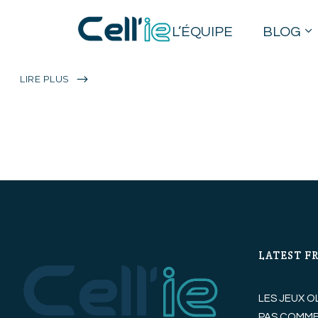
INTELLIGENCE
ÉCONOMIQUE ET
L’ÉQUIPE
BLOG
EFFONDREMENT
LIRE PLUS
LATEST F
LES JEUX O
PAS COMME