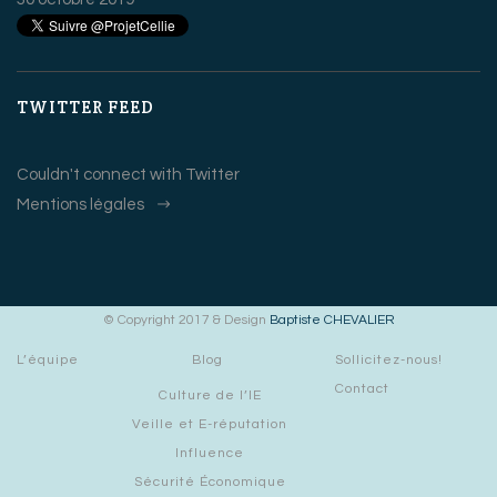
TWITTER FEED
Couldn't connect with Twitter
Mentions légales
© Copyright 2017 & Design
Baptiste CHEVALIER
L’équipe
Blog
Sollicitez-nous!
Contact
Culture de l’IE
Veille et E-réputation
Influence
Sécurité Économique