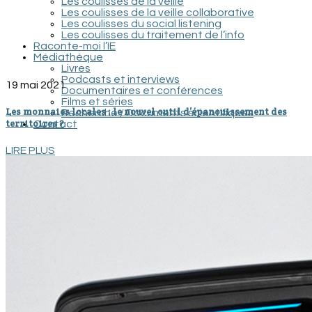
Les coulisses de la veille
Les coulisses de la veille collaborative
Les coulisses du social listening
Les coulisses du traitement de l’info
Raconte-moi l’IE
Médiathèque
Livres
Podcasts et interviews
19 mai 2021
Documentaires et conférences
Films et séries
Les monnaies locales : le nouvel outil d’épanouissement des
Recherche / Documents scientifiques
territoires ?
Contact
LIRE PLUS