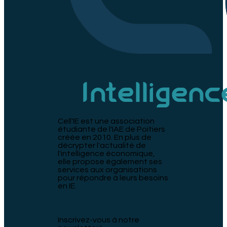
Cell'IE est une association
étudiante de l'IAE de Poitiers
créée en 2010. En plus de
décrypter l'actualité de
l'intelligence économique,
elle propose également ses
services aux organisations
pour répondre à leurs besoins
en IE.
Inscrivez-vous à notre