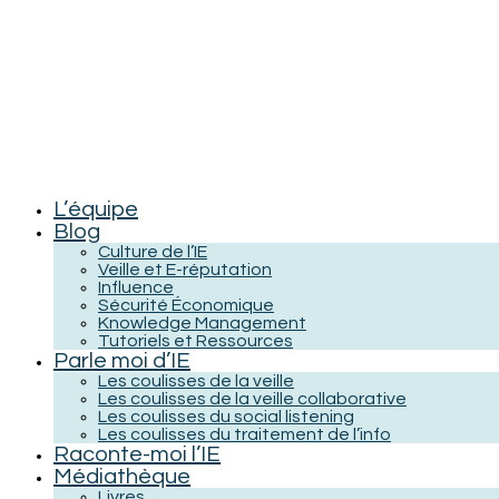
L’équipe
Blog
Culture de l’IE
Veille et E-réputation
Influence
Sécurité Économique
Knowledge Management
Tutoriels et Ressources
Parle moi d’IE
Les coulisses de la veille
Les coulisses de la veille collaborative
Les coulisses du social listening
Les coulisses du traitement de l’info
Raconte-moi l’IE
Médiathèque
Livres