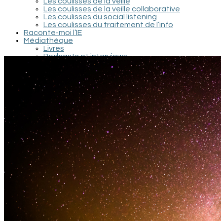
Les coulisses de la veille
Les coulisses de la veille collaborative
Les coulisses du social listening
Les coulisses du traitement de l’info
Raconte-moi l’IE
Médiathèque
Livres
Podcasts et interviews
Documentaires et conférences
Films et séries
Recherche / Documents scientifiques
Contact