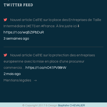
TWITTER FEED
Nouvel article Cell'IE sur la place des Entreprises de Taille
Intermédiaire (#ETI) en #France. À lire juste ici ⬇️
https://t.co/wqBZIPbDuR
3 semaines ago
Nouvel article Cell'IE sur la protection des entreprises
européenne avec la mise en place d'une procureur
commercia…
https://t.co/nO41PV98rW
2 mois ago
Mentions légales
© Copyright 2017 & Design
Baptiste CHEVALIER