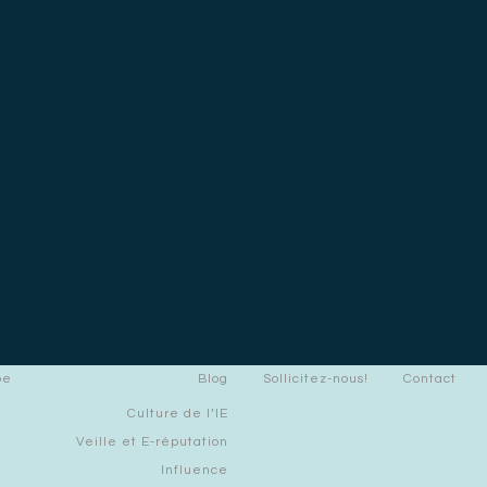
pe
Blog
Sollicitez-nous!
Contact
Culture de l’IE
Veille et E-réputation
Influence