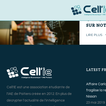
8 mai 2019
0
L’INFLU
SUR NOT
LIRE PLUS
LATEST F
Affaire Carl
Cell'IE est une association étudiante de
fragilise la 
l'IAE de Poitiers créée en 2012. En plus de
Nissan
décrypter l'actualité de l'intelligence
23 mai 2019