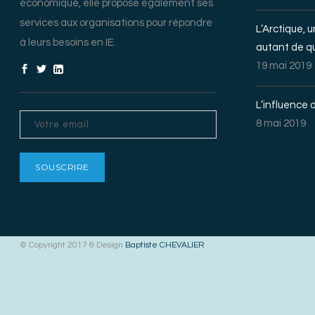
économique, elle propose également ses
services aux organisations pour répondre
L’Arctique, 
à leurs besoins en IE.
autant de q
19 mai 2019
L’influence d
8 mai 2019
© Copyright 2017 & Design
Baptiste CHEVALIER