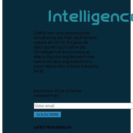
Cell'IE est une association
étudiante de l'IAE de Poitiers
créée en 2010. En plus de
décrypter l'actualité de
l'intelligence économique,
elle propose également ses
services aux organisations
pour répondre à leurs besoins
en IE.
Inscrivez-vous à notre
newsletter !
LATEST FROM OUR BLOG