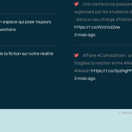
Une conférence passio
organisée par les étudiants 
, dans un lieu chargé d'histo
un espace qui pose toujours
https://t.co/KIVzVul2vw
uestions
3 mois ago
e la fiction sur notre réalité
Affaire #CarlosGhosn : un
fragilise la relation entre #R
#Nissan
https://t.co/SyzNgM
3 mois ago
L’équi