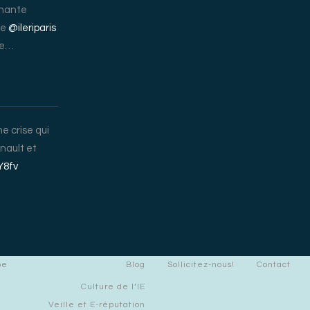
nnante
de
@ileriparis
ire…
e crise qui
enault et
Y8fv
pe
Blog
Sollicitez-nous!
Contact
Culture de l’IE
Veille et E-réputation