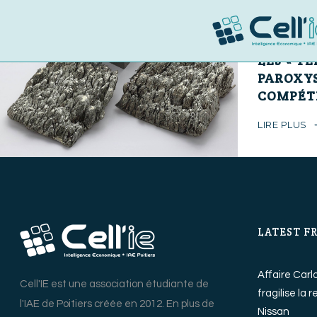
8 mars 2017
LES « TE
PAROXY
COMPÉT
LIRE PLUS
LATEST F
Affaire Carl
Cell'IE est une association étudiante de
fragilise la 
l'IAE de Poitiers créée en 2012. En plus de
Nissan