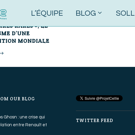
L’ÉQUIPE
BLOG
SOLL
0 Commentaires
RRES RARES », LE
SME D’UNE
ITION MONDIALE
ROM OUR BLOG
os Ghosn : une crise qui
TWITTER FEED
relation entre Renault et