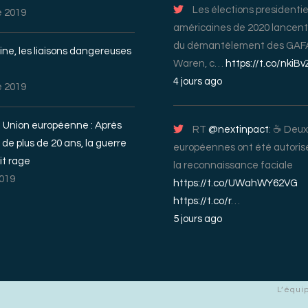
Les élections presidentie
 2019
américaines de 2020 lancent 
du démantèlement des GAFA
ne, les liaisons dangereuses
Waren, c…
https://t.co/nkiB
4 jours ago
 2019
– Union européenne : Après
RT
@nextinpact
: ☕️ Deux
 de plus de 20 ans, la guerre
européennes ont été autorisée
it rage
la reconnaissance faciale
2019
https://t.co/UWahWY62VG
https://t.co/r
…
5 jours ago
L’équi