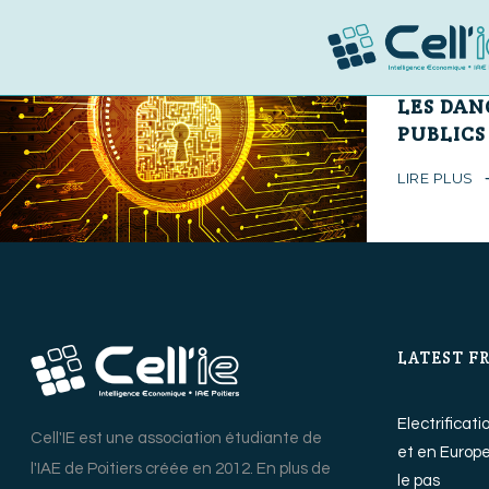
15 mars 2018
LES DAN
PUBLICS
LIRE PLUS
LATEST F
Electrificat
Cell'IE est une association étudiante de
et en Europe
l'IAE de Poitiers créée en 2012. En plus de
le pas