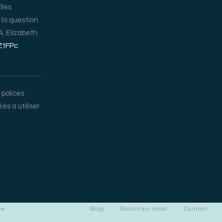
lles
la question
. Elizabeth
vZtFPc
 polices
s à utiliser
pe
Blog
Sollicitez-nous!
Contact