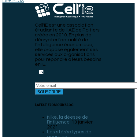
LIRE PLUS
Cell'IE est une association
étudiante de l'IAE de Poitiers
créée en 2010. En plus de
décrypter l'actualité de
l'intelligence économique,
elle propose également ses
services aux organisations
pour répondre à leurs besoins
en IE.
LATEST FROM OUR BLOG
Nike, la déesse de
l’influence.
13 janvier
2021
Les stéréotypes de
genre en