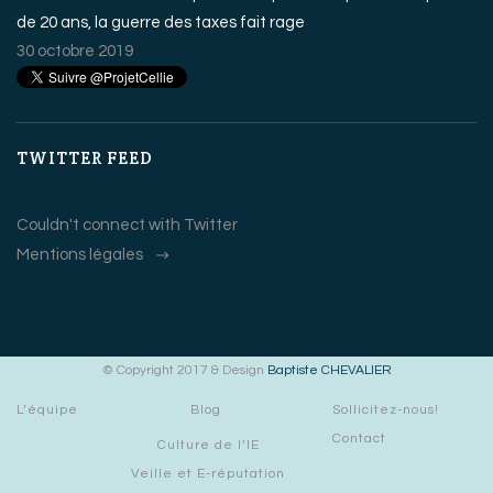
de 20 ans, la guerre des taxes fait rage
30 octobre 2019
TWITTER FEED
Couldn't connect with Twitter
Mentions légales
© Copyright 2017 & Design
Baptiste CHEVALIER
L’équipe
Blog
Sollicitez-nous!
Contact
Culture de l’IE
Veille et E-réputation