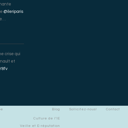
nnante
de
@ileriparis
ire…
e crise qui
enault et
Y8fv
pe
Blog
Sollicitez-nous!
Contact
Culture de l’IE
Veille et E-réputation