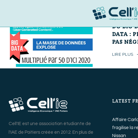
31 mai 2017
DU BIG 
DATA : 
PAS NÉG
LIRE PLUS
LATEST F
Affaire Carl
Cell'IE est une association étudiante de
fragilise la 
l'IAE de Poitiers créée en 2012. En plus de
Nissan