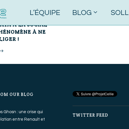
L’ÉQUIPE
BLOG
SOLL
0 Commentaires
DATA À LA SOCIAL
PHÉNOMÈNE À NE
LIGER !
ROM OUR BLOG
os Ghosn : une crise qui
TWITTER FEED
relation entre Renault et