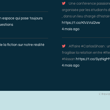
Une conférence passio
organisée par les étudiants 
, dans un lieu chargé d'histo
un espace qui pose toujours
https://t.co/KIVzVul2vw
uestions
4 mois ago
e la fiction sur notre réalité
Affaire #CarlosGhosn : un
fragilise la relation entre #R
#Nissan
https://t.co/SyzNgM
4 mois ago
L’équi