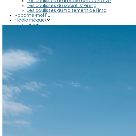
Les coulisses de la veille collaborative
Les coulisses du social listening
Les coulisses du traitement de l’info
Raconte-moi l’IE
Médiathèque
Livres
Podcasts et interviews
Documentaires et conférences
Films et séries
Contact