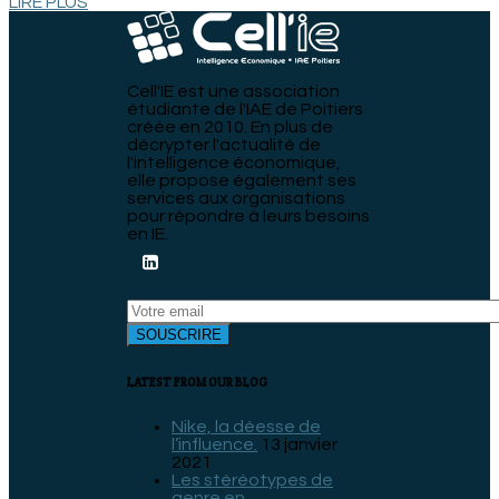
LIRE PLUS
Cell'IE est une association
étudiante de l'IAE de Poitiers
créée en 2010. En plus de
décrypter l'actualité de
l'intelligence économique,
elle propose également ses
services aux organisations
pour répondre à leurs besoins
en IE.
LATEST FROM OUR BLOG
Nike, la déesse de
l’influence.
13 janvier
2021
Les stéréotypes de
genre en