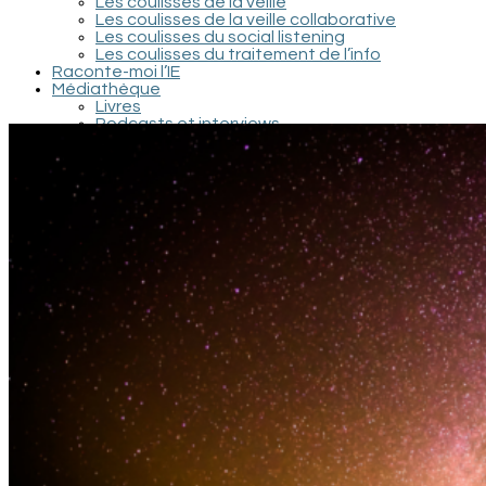
Les coulisses de la veille
Les coulisses de la veille collaborative
Les coulisses du social listening
Les coulisses du traitement de l’info
Raconte-moi l’IE
Médiathèque
Livres
Podcasts et interviews
Documentaires et conférences
Films et séries
Recherche / Documents scientifiques
Contact