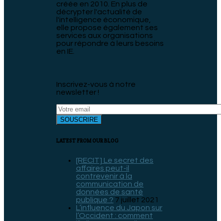
créée en 2010. En plus de
décrypter l'actualité de
l'intelligence économique,
elle propose également ses
services aux organisations
pour répondre à leurs besoins
en IE.
Inscrivez-vous à notre
newsletter !
LATEST FROM OUR BLOG
[RECIT] Le secret des
affaires peut-il
contrevenir à la
communication de
données de santé
publique ?
7 juillet 2021
L’influence du Japon sur
l’Occident : comment