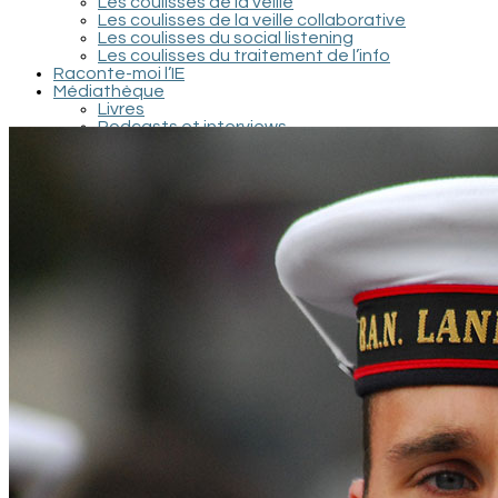
Les coulisses de la veille
Les coulisses de la veille collaborative
Les coulisses du social listening
Les coulisses du traitement de l’info
Raconte-moi l’IE
Médiathèque
Livres
Podcasts et interviews
Documentaires et conférences
Films et séries
Recherche / Documents scientifiques
Contact