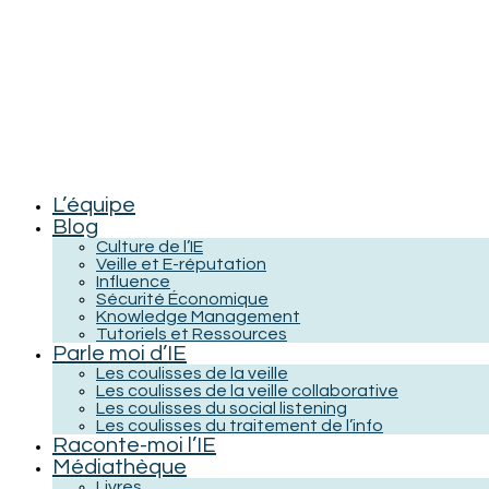
L’équipe
Blog
Culture de l’IE
Veille et E-réputation
Influence
Sécurité Économique
Knowledge Management
Tutoriels et Ressources
Parle moi d’IE
Les coulisses de la veille
Les coulisses de la veille collaborative
Les coulisses du social listening
Les coulisses du traitement de l’info
Raconte-moi l’IE
Médiathèque
Livres