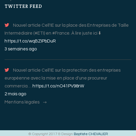
TWITTER FEED
Nouvel article Cell'IE sur la place des Entreprises de Taille
Intermédiaire (#ETI) en #France. À lire juste ici ⬇️
https://t.co/wqBZIPbDuR
3 semaines ago
Nouvel article Cell'IE sur la protection des entreprises
européenne avec la mise en place d'une procureur
commercia…
https://t.co/nO41PV98rW
2 mois ago
Mentions légales
© Copyright 2017 & Design
Baptiste CHEVALIER