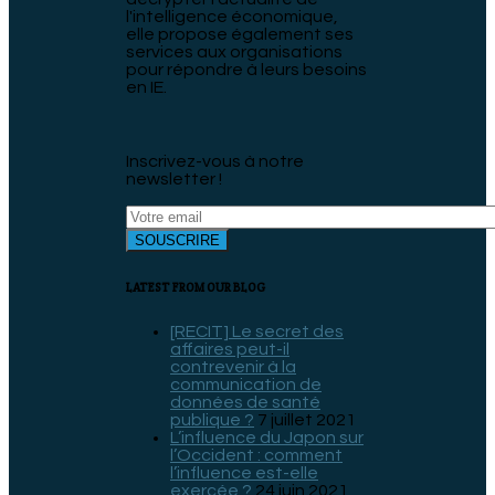
l'intelligence économique,
elle propose également ses
services aux organisations
pour répondre à leurs besoins
en IE.
Inscrivez-vous à notre
newsletter !
LATEST FROM OUR BLOG
[RECIT] Le secret des
affaires peut-il
contrevenir à la
communication de
données de santé
publique ?
7 juillet 2021
L’influence du Japon sur
l’Occident : comment
l’influence est-elle
exercée ?
24 juin 2021