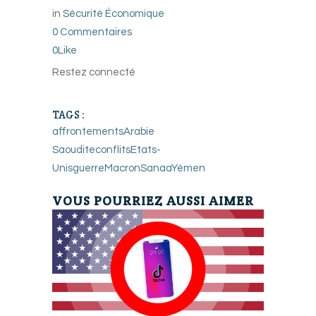
in
Sécurité Économique
0 Commentaires
0
Like
Restez connecté
TAGS :
affrontements
Arabie
Saoudite
conflits
Etats-
Unis
guerre
Macron
Sanaa
Yémen
VOUS POURRIEZ AUSSI AIMER