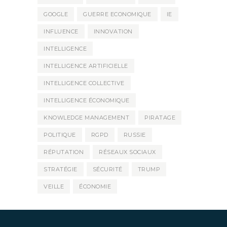
GOOGLE
GUERRE ECONOMIQUE
IE
INFLUENCE
INNOVATION
INTELLIGENCE
INTELLIGENCE ARTIFICIELLE
INTELLIGENCE COLLECTIVE
INTELLIGENCE ÉCONOMIQUE
KNOWLEDGE MANAGEMENT
PIRATAGE
POLITIQUE
RGPD
RUSSIE
RÉPUTATION
RÉSEAUX SOCIAUX
STRATÉGIE
SÉCURITÉ
TRUMP
VEILLE
ÉCONOMIE