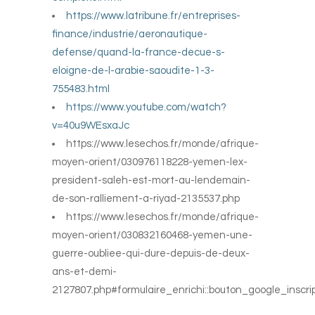
https://www.latribune.fr/entreprises-
finance/industrie/aeronautique-
defense/quand-la-france-decue-s-
eloigne-de-l-arabie-saoudite-1-3-
755483.html
https://www.youtube.com/watch?
v=40u9WEsxaJc
https://www.lesechos.fr/monde/afrique-
moyen-orient/030976118228-yemen-lex-
president-saleh-est-mort-au-lendemain-
de-son-ralliement-a-riyad-2135537.php
https://www.lesechos.fr/monde/afrique-
moyen-orient/030832160468-yemen-une-
guerre-oubliee-qui-dure-depuis-de-deux-
ans-et-demi-
2127807.php#formulaire_enrichi::bouton_google_inscrip