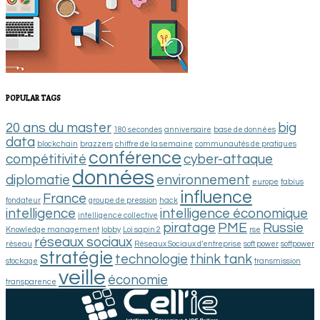
POPULAR TAGS
20 ans du master
big
180 secondes
anniversaire
base de données
data
blockchain
brazzers
chiffre de la semaine
communautés de pratiques
conférence
compétitivité
cyber-attaque
données
diplomatie
environnement
europe
fabius
influence
France
fondateur
groupe de pression
hack
intelligence
intelligence économique
intelligence collective
piratage
PME
Russie
Knowledge management
lobby
Loi sapin 2
rse
réseaux sociaux
réseau
Réseaux Sociaux d’entreprise
soft power
softpower
stratégie
technologie
think tank
stockage
transmission
veille
économie
transparence