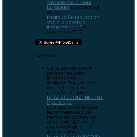
trembler l’avionneur
Européen
15 novembre
2017
Pourquoi l’e-réputation
est-elle devenue
indispensable ?
8
novembre 2017
TWITTER FEED
Cell'IE est ravi d'etre
présent au Salon
International
@Milipol_Paris au côté
des acteurs de la
sécurité intérieure…
https://t.co/7bJLHkb7G1
2 jours ago
La #CNIL accompagne
les entreprises à se
mettre en conformité
avec le #RGDP via un
nouveau logiciel |via
@Numerama
https://t.co/qfxJ9C7r5V