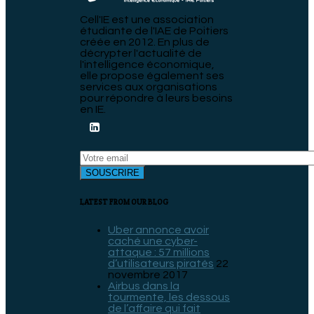
Cell'IE est une association
étudiante de l'IAE de Poitiers
créée en 2012. En plus de
décrypter l'actualité de
l'intelligence économique,
elle propose également ses
services aux organisations
pour répondre à leurs besoins
en IE.
LATEST FROM OUR BLOG
Uber annonce avoir
caché une cyber-
attaque : 57 millions
d’utilisateurs piratés
22
novembre 2017
Airbus dans la
tourmente, les dessous
de l’affaire qui fait