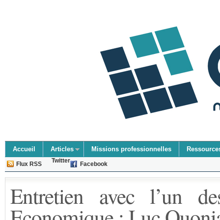
Accueil
Articles
Missions professionnelles
Ressource
Twitter
Flux RSS
Facebook
Entretien avec l’un des
Economique : Luc Quon