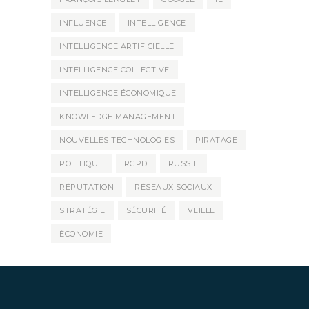
INFLUENCE
INTELLIGENCE
INTELLIGENCE ARTIFICIELLE
INTELLIGENCE COLLECTIVE
INTELLIGENCE ÉCONOMIQUE
KNOWLEDGE MANAGEMENT
NOUVELLES TECHNOLOGIES
PIRATAGE
POLITIQUE
RGPD
RUSSIE
RÉPUTATION
RÉSEAUX SOCIAUX
STRATÉGIE
SÉCURITÉ
VEILLE
ÉCONOMIE