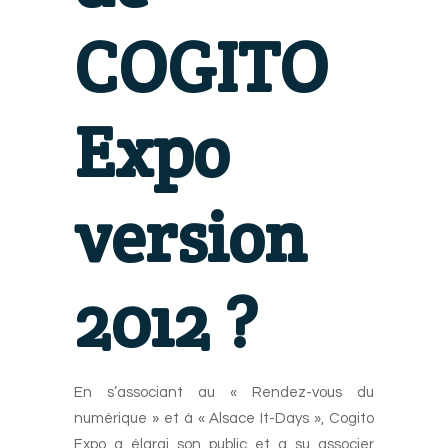
COGITO
Expo
version
2012 ?
En s’associant au « Rendez-vous du
numérique » et à « Alsace It-Days », Cogito
Expo a élargi son public et a su associer